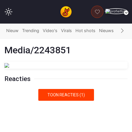
DONEER
Nieuw
Trending
Video's
Virals
Hot shots
Nieuws
Fails
G
Media/2243851
Reacties
TOON REACTIES (1)