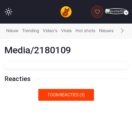
DONEER
Nieuw
Trending
Video's
Virals
Hot shots
Nieuws
Fails
G
Media/2180109
Reacties
TOON REACTIES (3)