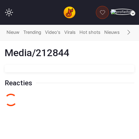
DONEER
Nieuw
Trending
Video's
Virals
Hot shots
Nieuws
Fails
G
Media/212844
Reacties