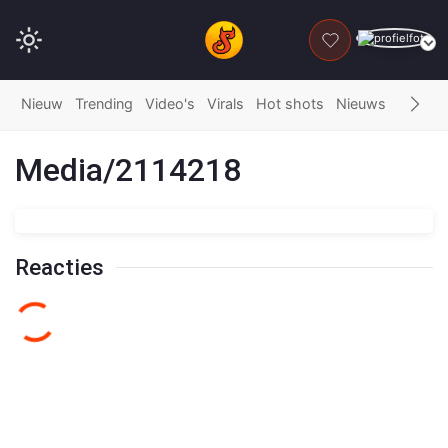
DONEER
Nieuw
Trending
Video's
Virals
Hot shots
Nieuws
Fails
G
Media/2114218
Reacties