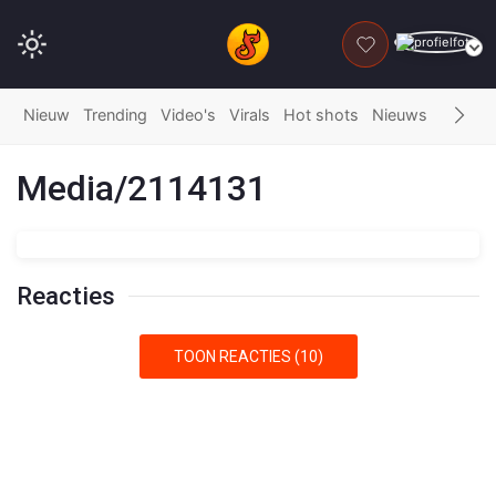
DONEER
Nieuw
Trending
Video's
Virals
Hot shots
Nieuws
Fails
G
Media/2114131
Reacties
TOON REACTIES (10)