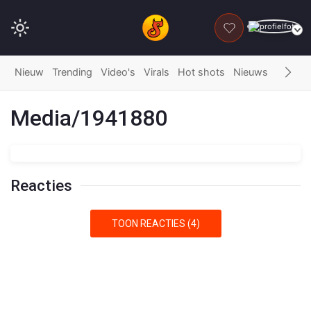
DONEER
Nieuw
Trending
Video's
Virals
Hot shots
Nieuws
Fails
G
Media/1941880
Reacties
TOON REACTIES (4)