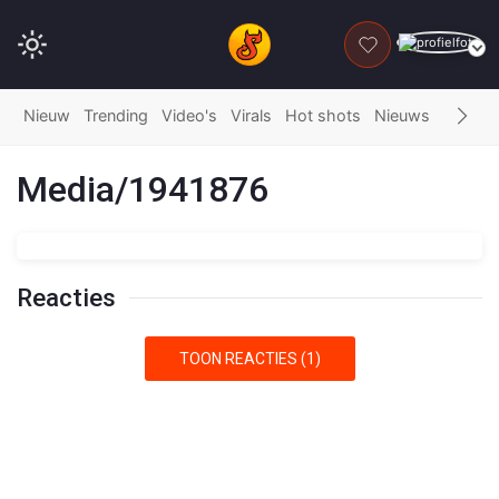
DONEER
Nieuw
Trending
Video's
Virals
Hot shots
Nieuws
Fails
G
Media/1941876
Reacties
TOON REACTIES (1)