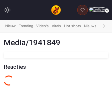
DONEER
Nieuw
Trending
Video's
Virals
Hot shots
Nieuws
Fails
G
Media/1941849
Reacties