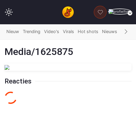
DONEER
Nieuw
Trending
Video's
Virals
Hot shots
Nieuws
Fails
G
Media/1625875
Reacties