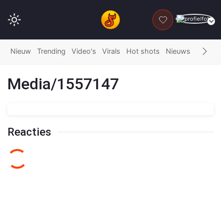
DONEER
Nieuw
Trending
Video's
Virals
Hot shots
Nieuws
Fails
G
Media/1557147
Reacties