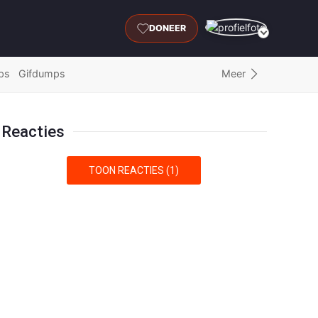
DONEER
Meer
ps
Gifdumps
Reacties
TOON REACTIES (1)